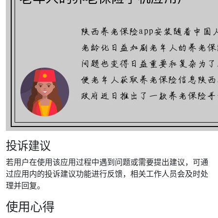
投诉建议
若用户在使用该应用过程中遇到问题或需要提出建议，可通
过应用内的投诉建议功能进行反馈，相关工作人员会及时处
理并回复。
使用心得