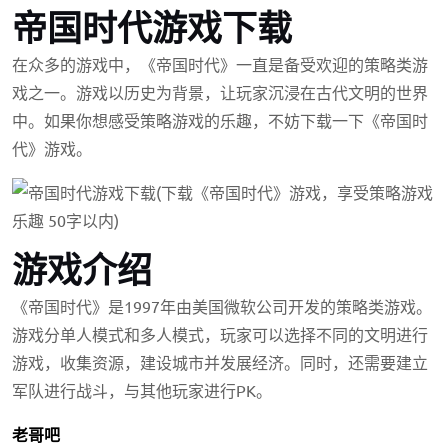
帝国时代游戏下载
在众多的游戏中，《帝国时代》一直是备受欢迎的策略类游
戏之一。游戏以历史为背景，让玩家沉浸在古代文明的世界
中。如果你想感受策略游戏的乐趣，不妨下载一下《帝国时
代》游戏。
游戏介绍
《帝国时代》是1997年由美国微软公司开发的策略类游戏。
游戏分单人模式和多人模式，玩家可以选择不同的文明进行
游戏，收集资源，建设城市并发展经济。同时，还需要建立
军队进行战斗，与其他玩家进行PK。
老哥吧