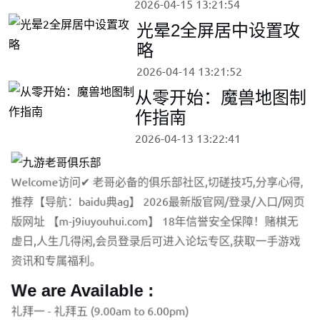
2026-04-15 13:21:54
光晕2全屏居中设置攻
略
2026-04-14 13:21:52
从零开始：魔兽地图制
作指南
2026-04-13 13:22:41
Welcome访问✔ 老哥必备的俱乐部社区,切磋技巧,分享心得,
推荐【导航：baidu典ag】 2026最新版官网/登录/入口/网页
版网址 【m-j9iuyouhui.com】 18年信誉安全保障！赌棋无
虚日,人生几得闲,会员登录后可进入论坛专区,获取一手游戏
资讯和专属福利。
We are Available :
礼拜一 - 礼拜五 (9.00am to 6.00pm)