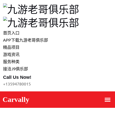
首页入口
APP下载九游老哥俱乐部
精品项目
游戏资讯
服务种类
接洽J9俱乐部
Call Us Now!
+13594780015