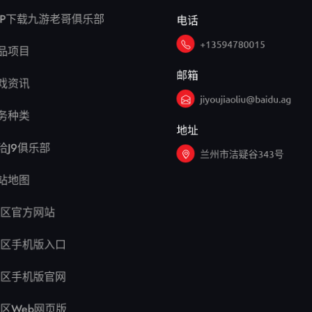
电话
PP下载九游老哥俱乐部
+13594780015
品项目
邮箱
戏资讯
jiyoujiaoliu@baidu.ag
务种类
地址
洽J9俱乐部
兰州市洁疑谷343号
站地图
区官方网站
区手机版入口
区手机版官网
区Web网页版